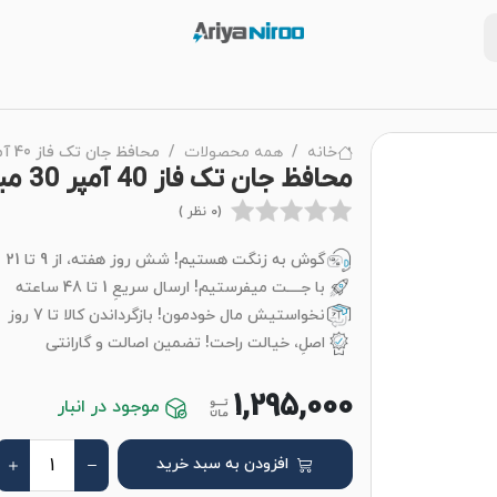
خانه
همه محصولات
محافظ جان تک فاز 40 آمپر 30 میلی آمپر هیوندای
محافظ جان تک فاز 40 آمپر 30 میلی آمپر هیوندای
(0 نظر )
گوش به زنگت هستیم! شش روز هفته، از 9 تا 21
با جــــت میفرستیم! ارسال سریعِ 1 تا 48 ساعته
نخواستیش مال خودمون! بازگرداندن کالا تا 7 روز
اصلِ، خیالت راحت! تضمین اصالت و گارانتی
1,295,000
موجود در انبار
افزودن به سبد خرید