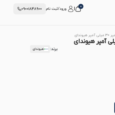
0
|
ورود/ثبت نام
09001848900
برند:
هیوندای