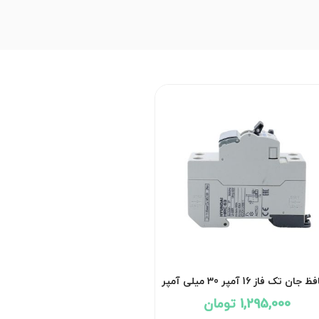
محافظ جان تک فاز 16 آمپر 30 میلی آمپر
هیوندای
1,295,000 تومان