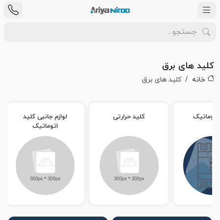
کلید های برق
خانه
کلید های برق
کلید مینیاتوری
محافظ جان
کلید اتوم