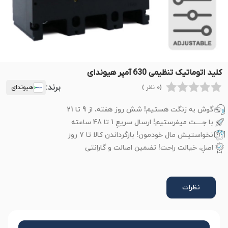
کلید اتوماتیک تنظیمی 630 آمپر هیوندای
برند:
(0 نظر )
هیوندای
گوش به زنگت هستیم! شش روز هفته، از 9 تا 21
با جــــت میفرستیم! ارسال سریعِ 1 تا 48 ساعته
نخواستیش مال خودمون! بازگرداندن کالا تا 7 روز
اصلِ، خیالت راحت! تضمین اصالت و گارانتی
نظرات