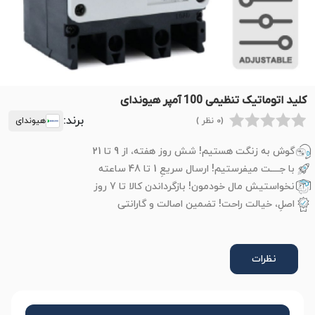
کلید اتوماتیک تنظیمی 100 آمپر هیوندای
برند:
(0 نظر )
هیوندای
گوش به زنگت هستیم! شش روز هفته، از 9 تا 21
با جــــت میفرستیم! ارسال سریعِ 1 تا 48 ساعته
نخواستیش مال خودمون! بازگرداندن کالا تا 7 روز
اصلِ، خیالت راحت! تضمین اصالت و گارانتی
نظرات