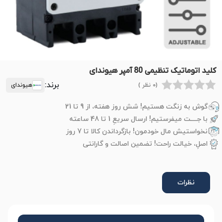
کلید اتوماتیک تنظیمی 80 آمپر هیوندای
برند:
(0 نظر )
هیوندای
گوش به زنگت هستیم! شش روز هفته، از 9 تا 21
با جــــت میفرستیم! ارسال سریعِ 1 تا 48 ساعته
نخواستیش مال خودمون! بازگرداندن کالا تا 7 روز
اصلِ، خیالت راحت! تضمین اصالت و گارانتی
نظرات