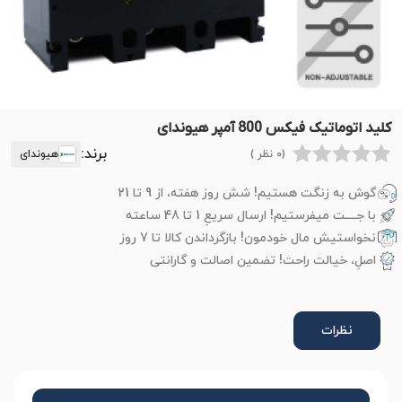
کلید اتوماتیک فیکس 800 آمپر هیوندای
برند:
(0 نظر )
هیوندای
گوش به زنگت هستیم! شش روز هفته، از 9 تا 21
با جــــت میفرستیم! ارسال سریعِ 1 تا 48 ساعته
نخواستیش مال خودمون! بازگرداندن کالا تا 7 روز
اصلِ، خیالت راحت! تضمین اصالت و گارانتی
نظرات