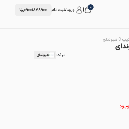
0
|
ورود/ثبت نام
09001848900
وندای
برند:
هیوندای
وجود