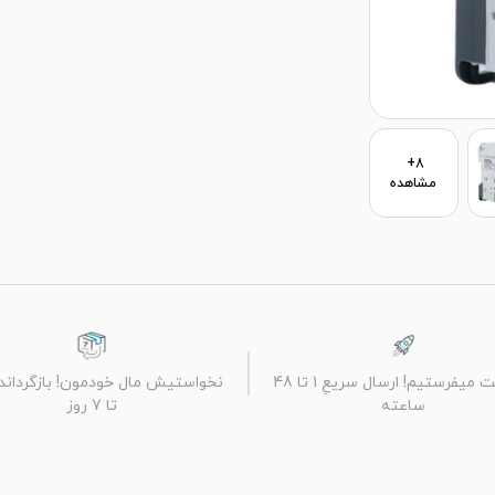
8+
مشاهده
با جــــت میفرستیم! ارسال سریعِ 1 تا 48
نخواستیش مال خودمون! بازگرداندن
ساعته
تا 7 روز