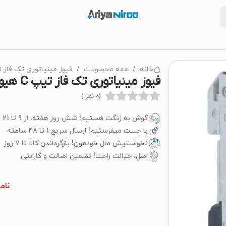
خانه
همه محصولات
فیوز مینیاتوری تک فاز تیپ C هی
فیوز مینیاتوری تک فاز تیپ C هیوندای
(0 نظر )
گوش به زنگت هستیم! شش روز هفته، از 9 تا 21
با جــــت میفرستیم! ارسال سریعِ 1 تا 48 ساعته
نخواستیش مال خودمون! بازگرداندن کالا تا 7 روز
اصلِ، خیالت راحت! تضمین اصالت و گارانتی
نام