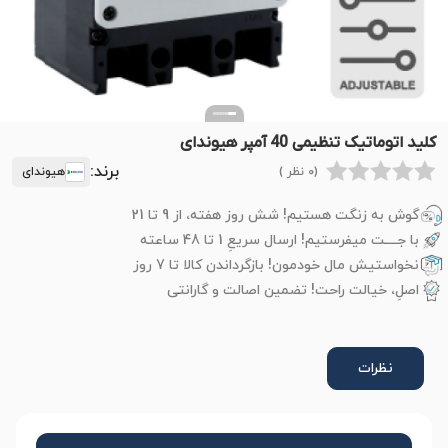
کلید اتوماتیک تنظیمی 40 آمپر هیوندای
برند:
(0 نظر )
هیوندای
گوش به زنگت هستیم! شش روز هفته، از 9 تا 21
با جــــت میفرستیم! ارسال سریعِ 1 تا 48 ساعته
نخواستیش مال خودمون! بازگرداندن کالا تا 7 روز
اصلِ، خیالت راحت! تضمین اصالت و گارانتی
نظرات