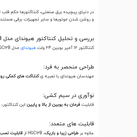
در دنیای پیچیده برق صنعتی، کنتاکتورها حکم قلب تپ
و روشن شدن موتورها و سایر تجهیزات برقی هستند. 
بررسی و تحلیل کنتاکتور هیوندای مدل HGC12B :
کنتاکتور 12 آمپر بوبین 24 ولت
هیوندای
مدل HGC12B، با ظاهری شیک و باریک، در دسته ی محصولات باکیفیت و پرفروش این برند کره ای قرار می‌گیرد.
طراحی منحصر به فرد:
مهندسان هیوندای با تعبیه ی
کنتاکت های کمکی روی
نوآوری در سیم کشی:
قابلیت
فرمان به بوبین از بالا و پایین
این کنتاکتور،
قابلیت های متعدد:
علاوه بر
طراحی زیبا و باریک
، HGC12B از
قابلیت نصب 