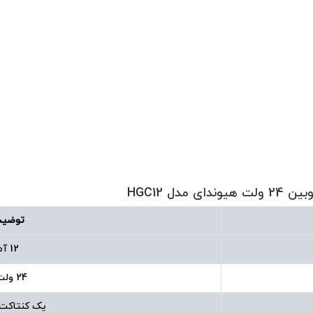
توضیح
12 آمپر
24 ولت AC
یک کنتاکت باز