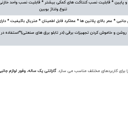
الا و پایین * قابلیت نصب کنتاکت های کمکی بیشتر * قابلیت نصب واحد خازن
تنوع ولتاژ بوبین
م جانبی * عمر بالای پلاتین ها * عملکرد قابل اطمینان * متریال باکیفیت * د
* روشن و خاموش کردن تجهیزات برقی (در تابلو برق های صنعتی)*استفاده در مد
ا برای کاربردهای مختلف مناسب می سازد.
گارانتی یک ساله
،
وفور لوازم جانبی 