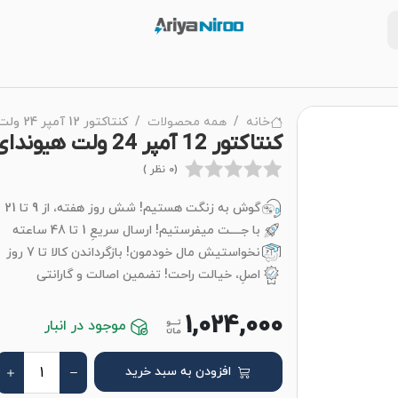
خانه
همه محصولات
کنتاکتور 12 آمپر 24 ولت هیوندای
کنتاکتور 12 آمپر 24 ولت هیوندای
(0 نظر )
گوش به زنگت هستیم! شش روز هفته، از 9 تا 21
با جــــت میفرستیم! ارسال سریعِ 1 تا 48 ساعته
نخواستیش مال خودمون! بازگرداندن کالا تا 7 روز
اصلِ، خیالت راحت! تضمین اصالت و گارانتی
1,024,000
موجود در انبار
افزودن به سبد خرید