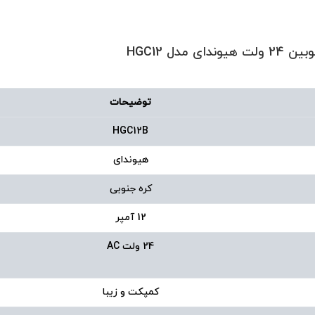
توضیحات
HGC12B
هیوندای
کره جنوبی
12 آمپر
24 ولت AC
کمپکت و زیبا