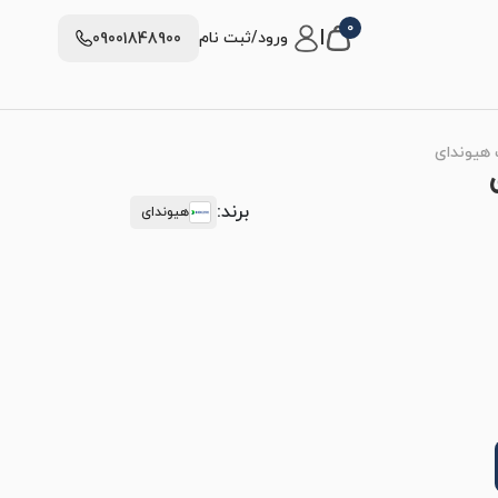
0
|
ورود/ثبت نام
09001848900
برند:
هیوندای