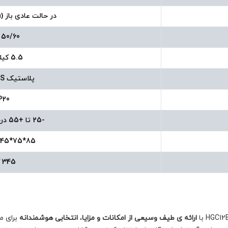
در حالت عادی باز (Normally Open)
50/60 هرتز
5.5 کیلو وات
پلاستیک ABS مقاوم
P20
-25 تا +55 درجه سانتیگراد
85*75*45 میلی متر
345 گرم
ارائه ی طیف وسیعی از امکانات و مزایا
،
انتخابی هوشمندانه
برای م