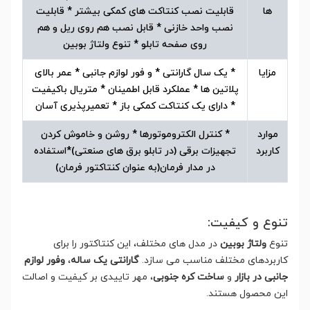
ها
قابلیت نصب کنتاکت های کمکی بیشتر * قابلیت
نصب واحد خازنی * قابل نصب هم روی ریل و هم
روی صفحه تابلو * تنوع ولتاژ بوبین
مزایا
* یک سال گارانتی * و فور لوازم جانبی * عمر بالای
پلاتین ها * عملکرد قابل اطمینان * متریال باکیفیت
* دارای یک کنتاکت کمکی باز * تعمیرپذیری آسان
موارد
* کنترل الکتروموتورها * روشن و خاموش کردن
کاربرد
تجهیزات برقی (در تابلو برق های صنعتی)*استفاده
در مدار فرمان(به عنوان کنتاکتور فرمان)
تنوع و کیفیت:
تنوع
ولتاژ بوبین
در مدل های مختلف، این کنتاکتور را برای
کاربردهای مختلف مناسب می سازد.
گارانتی یک ساله
،
وفور لوازم
جانبی در بازار
و
ساخت کره جنوبی
، مهر تاییدی بر کیفیت و اصالت
این محصول هستند.