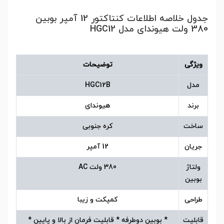
جدول خلاصه اطلاعات کنتاکتور 12 آمپر بوبین
380 ولت هیوندای مدل HGC12
ویژگی
توضیحات
مدل
HGC12B
برند
هیوندای
ساخت
کره جنوبی
جریان
12 آمپر
ولتاژ
380 ولت AC
بوبین
طراحی
کمپکت و زیبا
قابلیت
* بوبین دوطرفه * قابلیت فرمان از بالا و پایین *