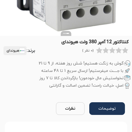
کنتاکتور 12 آمپر 380 ولت هیوندای
برند:
(0 نظر )
هیوندای
گوش به زنگت هستیم! شش روز هفته، از 9 تا 21
با جــــت میفرستیم! ارسال سریعِ 1 تا 48 ساعته
نخواستیش مال خودمون! بازگرداندن کالا تا 7 روز
اصلِ، خیالت راحت! تضمین اصالت و گارانتی
توضیحات
نظرات