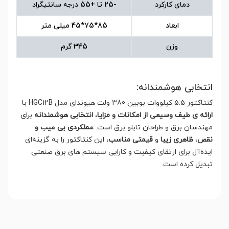
دمای کارکرد
-25 تا +55 درجه سانتیگراد
ابعاد
85*75*45 میلی متر
وزن
345 گرم
انتخابی هوشمندانه:
کنتاکتور 5.5 کیلووات بوبین 380 ولت هیوندای مدل HGC12B با
ارائه ی طیف وسیعی از امکانات و مزایا
،
انتخابی هوشمندانه
برای
مهندسان برق و طراحان تابلو برق است.
عملکردی بی عیب و
نقص
،
ظاهری زیبا
و
قیمتی مناسب
، این کنتاکتور را به گزینه‌ای
ایده‌آل برای ارتقای کیفیت و کارایی سیستم های برق صنعتی
تبدیل کرده است.