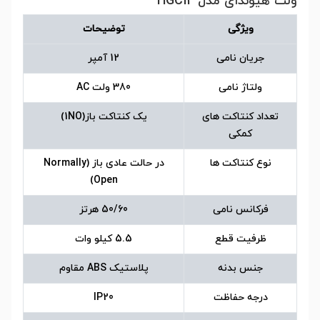
ولت هیوندای مدل HGC12
ویژگی
توضیحات
جریان نامی
12 آمپر
ولتاژ نامی
380 ولت AC
تعداد کنتاکت های
یک کنتاکت باز(1NO)
کمکی
نوع کنتاکت ها
در حالت عادی باز (Normally
Open)
فرکانس نامی
50/60 هرتز
ظرفیت قطع
5.5 کیلو وات
جنس بدنه
پلاستیک ABS مقاوم
درجه حفاظت
IP20