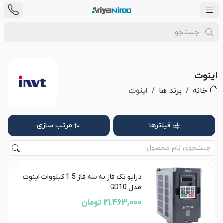
اینوت
خانه
برند ها
اینوت
فیلترها
مرتب سازی
درایو تک فاز به سه فاز 1.5 کیلووات اینوت
مدل GD10
21,463,000 تومان