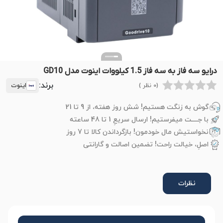
درایو سه فاز به سه فاز 1.5 کیلووات اینوت مدل GD10
برند:
(0 نظر )
اینوت
گوش به زنگت هستیم! شش روز هفته، از 9 تا 21
با جــــت میفرستیم! ارسال سریعِ 1 تا 48 ساعته
نخواستیش مال خودمون! بازگرداندن کالا تا 7 روز
اصلِ، خیالت راحت! تضمین اصالت و گارانتی
نظرات