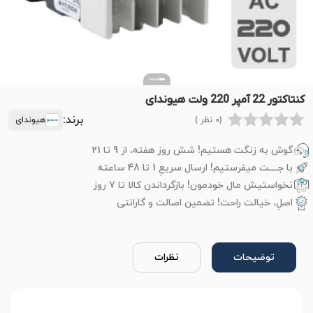
کنتاکتور 22 آمپر 220 ولت هیوندای
برند:
(0 نظر )
هیوندای
گوش به زنگت هستیم! شش روز هفته، از 9 تا 21
با جــــت میفرستیم! ارسال سریعِ 1 تا 48 ساعته
نخواستیش مال خودمون! بازگرداندن کالا تا 7 روز
اصلِ، خیالت راحت! تضمین اصالت و گارانتی
توضیحات
نظرات