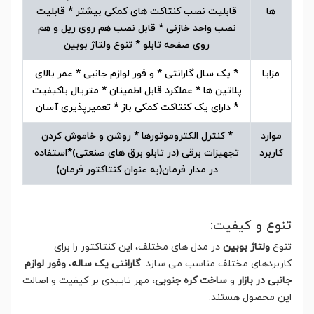
ها
قابلیت نصب کنتاکت های کمکی بیشتر * قابلیت
نصب واحد خازنی * قابل نصب هم روی ریل و هم
روی صفحه تابلو * تنوع ولتاژ بوبین
مزایا
* یک سال گارانتی * و فور لوازم جانبی * عمر بالای
پلاتین ها * عملکرد قابل اطمینان * متریال باکیفیت
* دارای یک کنتاکت کمکی باز * تعمیرپذیری آسان
موارد
* کنترل الکتروموتورها * روشن و خاموش کردن
کاربرد
تجهیزات برقی (در تابلو برق های صنعتی)*استفاده
در مدار فرمان(به عنوان کنتاکتور فرمان)
تنوع و کیفیت:
تنوع
ولتاژ بوبین
در مدل های مختلف، این کنتاکتور را برای
کاربردهای مختلف مناسب می سازد.
گارانتی یک ساله
،
وفور لوازم
جانبی در بازار
و
ساخت کره جنوبی
، مهر تاییدی بر کیفیت و اصالت
این محصول هستند.