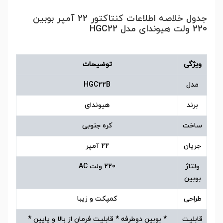
جدول خلاصه اطلاعات کنتاکتور 22 آمپر بوبین
220 ولت هیوندای مدل HGC22
ویژگی
توضیحات
مدل
HGC22B
برند
هیوندای
ساخت
کره جنوبی
جریان
22 آمپر
ولتاژ
220 ولت AC
بوبین
طراحی
کمپکت و زیبا
قابلیت
* بوبین دوطرفه * قابلیت فرمان از بالا و پایین *