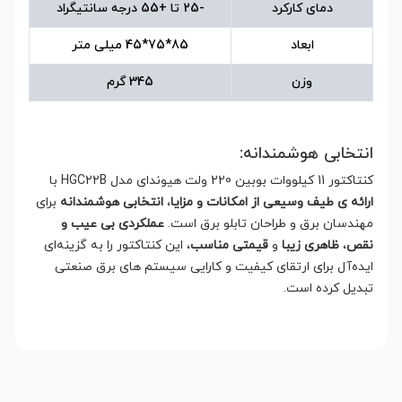
دمای کارکرد
-25 تا +55 درجه سانتیگراد
ابعاد
85*75*45 میلی متر
وزن
345 گرم
انتخابی هوشمندانه:
کنتاکتور 11 کیلووات بوبین 220 ولت هیوندای مدل HGC22B با
ارائه ی طیف وسیعی از امکانات و مزایا
،
انتخابی هوشمندانه
برای
مهندسان برق و طراحان تابلو برق است.
عملکردی بی عیب و
نقص
،
ظاهری زیبا
و
قیمتی مناسب
، این کنتاکتور را به گزینه‌ای
ایده‌آل برای ارتقای کیفیت و کارایی سیستم های برق صنعتی
تبدیل کرده است.