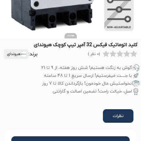
کلید اتوماتیک فیکس 32 آمپر تیپ کوچک هیوندای
برند:
(0 نظر )
هیوندای
گوش به زنگت هستیم! شش روز هفته، از 9 تا 21
با جــــت میفرستیم! ارسال سریعِ 1 تا 48 ساعته
نخواستیش مال خودمون! بازگرداندن کالا تا 7 روز
اصلِ، خیالت راحت! تضمین اصالت و گارانتی
نظرات