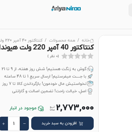
خانه
همه محصولات
کنتاکتور 40 آمپر 220 ولت هیوندای
کنتاکتور 40 آمپر 220 ولت هیوندای
(0 نظر )
گوش به زنگت هستیم! شش روز هفته، از 9 تا 21
با جــــت میفرستیم! ارسال سریعِ 1 تا 48 ساعته
نخواستیش مال خودمون! بازگرداندن کالا تا 7 روز
اصلِ، خیالت راحت! تضمین اصالت و گارانتی
2,773,000
موجود در انبار
افزودن به سبد خرید