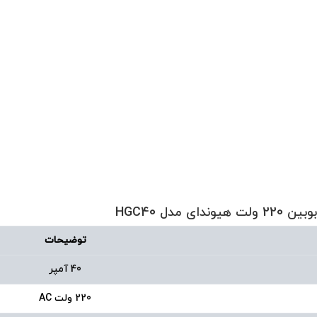
توضیحات
40 آمپر
220 ولت AC