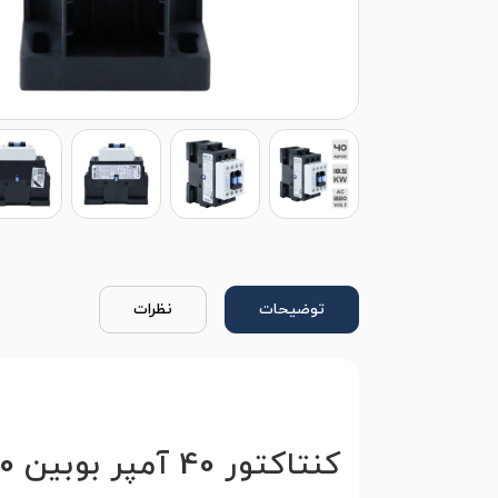
توضیحات
نظرات
کنتاکتور 40 آمپر بوبین 220 ولت هیوندای مدل HGC40