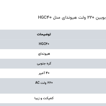
توضیحات
HGC40
هیوندای
کره جنوبی
40 آمپر
220 ولت AC
کمپکت و زیبا