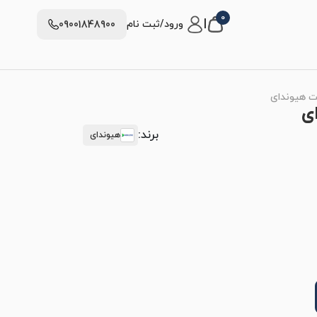
0
|
ورود/ثبت نام
09001848900
برند:
هیوندای