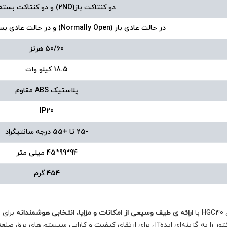
دو کنتاکت باز(2NO) و دو کنتاکت بسته (2NC)
در حالت عادی باز (Normally Open) و در حالت عادی بسته (Normally Closed)
50/60 هرتز
18.5 کیلو وات
پلاستیک ABS مقاوم
IP20
-25 تا +55 درجه سانتیگراد
94*99*45 میلی متر
454 گرم
ارائه ی طیف وسیعی از امکانات و مزایا
،
انتخابی هوشمندانه
برای 
کتور را به گزینه‌ای ایده‌آل برای ارتقای کیفیت و کارایی سیستم های برق صنع