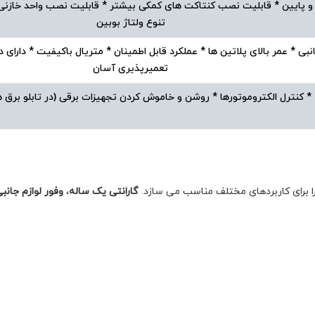
الا و پایین * قابلیت نصب کنتاکت های کمکی بیشتر * قابلیت نصب واحد خازن
تنوع ولتاژ بوبین
انبی * عمر بالای پلاتین ها * عملکرد قابل اطمینان * متریال باکیفیت * دارا
تعمیرپذیری آسان
* کنترل الکتروموتورها * روشن و خاموش کردن تجهیزات برقی (در تابلو برق
ا برای کاربردهای مختلف مناسب می سازد.
گارانتی یک ساله
،
وفور لوازم جانبی 