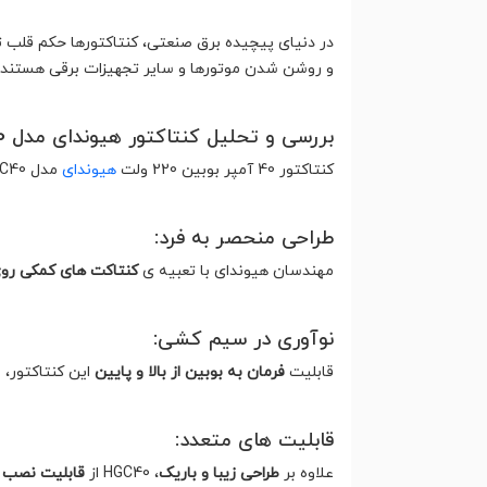
در دنیای پیچیده برق صنعتی، کنتاکتورها حکم قلب تپ
و روشن شدن موتورها و سایر تجهیزات برقی هستند. 
بررسی و تحلیل کنتاکتور هیوندای مدل HGC40 :
کنتاکتور 40 آمپر بوبین 220 ولت
هیوندای
مدل HGC40، با ظاهری شیک و باریک، در دسته ی محصولات باکیفیت و پرفروش این برند کره ای قرار می‌گیرد.
طراحی منحصر به فرد:
مهندسان هیوندای با تعبیه ی
کنتاکت های کمکی روی
نوآوری در سیم کشی:
قابلیت
فرمان به بوبین از بالا و پایین
این کنتاکتور،
قابلیت های متعدد:
علاوه بر
طراحی زیبا و باریک
، HGC40 از
قابلیت نصب 