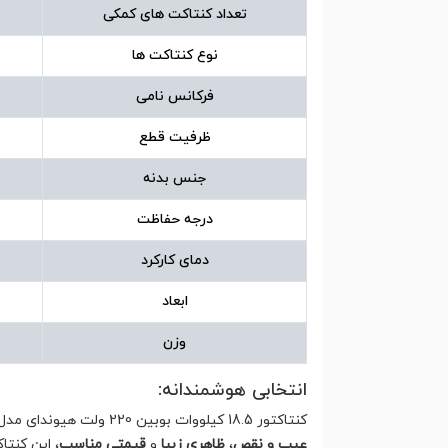
تعداد کنتاکت های کمکی
نوع کنتاکت ها
فرکانس نامی
ظرفیت قطع
جنس بدنه
درجه حفاظت
دمای کارکرد
ابعاد
وزن
انتخابی هوشمندانه:
کنتاکتور 18.5 کیلووات بوبین 220 ولت هیوندای مدل HGC40 با
عیب و نقص
،
ظاهری زیبا
و
قیمتی مناسب
، این کنتا