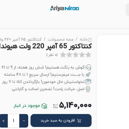
خانه
همه محصولات
کنتاکتور 65 آمپر 220 ولت هیوندای
کنتاکتور 65 آمپر 220 ولت هیوندای
(0 نظر )
گوش به زنگت هستیم! شش روز هفته، از 9 تا 21
با جــــت میفرستیم! ارسال سریعِ 1 تا 48 ساعته
نخواستیش مال خودمون! بازگرداندن کالا تا 7 روز
اصلِ، خیالت راحت! تضمین اصالت و گارانتی
5,140,000
موجود در انبار
افزودن به سبد خرید