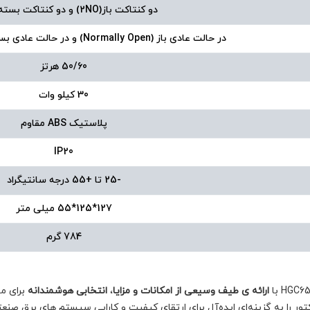
دو کنتاکت باز(2NO) و دو کنتاکت بسته (2NC)
در حالت عادی باز (Normally Open) و در حالت عادی بسته (Normally Closed)
50/60 هرتز
30 کیلو وات
پلاستیک ABS مقاوم
IP20
-25 تا +55 درجه سانتیگراد
127*125*55 میلی متر
784 گرم
ارائه ی طیف وسیعی از امکانات و مزایا
،
انتخابی هوشمندانه
برای مه
کتور را به گزینه‌ای ایده‌آل برای ارتقای کیفیت و کارایی سیستم های برق صنع