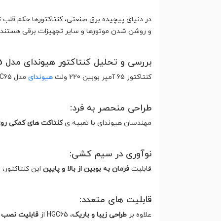
در دنیای پیچیده برق صنعتی، کنتاکتورها حکم قلب تپ
و روشن شدن موتورها و سایر تجهیزات برقی هستند. 
بررسی و تحلیل کنتاکتور هیوندای مدل HGC65 :
کنتاکتور 65 آمپر بوبین 220 ولت
هیوندای
مدل HGC65، با ظاهری شیک و باریک، در دسته ی محصولات باکیفیت و پرفروش این برند کره ای قرار می‌گیرد.
طراحی منحصر به فرد:
مهندسان هیوندای با تعبیه ی
کنتاکت های کمکی روی
نوآوری در سیم کشی:
قابلیت
فرمان به بوبین از بالا و پایین
این کنتاکتور،
قابلیت های متعدد:
علاوه بر
طراحی زیبا و باریک
، HGC65 از
قابلیت نصب 