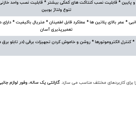
الا و پایین * قابلیت نصب کنتاکت های کمکی بیشتر * قابلیت نصب واحد خازن
تنوع ولتاژ بوبین
انبی * عمر بالای پلاتین ها * عملکرد قابل اطمینان * متریال باکیفیت * دارا
تعمیرپذیری آسان
* کنترل الکتروموتورها * روشن و خاموش کردن تجهیزات برقی (در تابلو برق
ا برای کاربردهای مختلف مناسب می سازد.
گارانتی یک ساله
،
وفور لوازم جانبی 