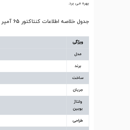
بهره می برد.
جدول خلاصه اطلاعات کنتاکتور 65 آمپر بوبین 220 ولت هیوندای مدل HGC65
ویژگی
مدل
برند
ساخت
جریان
ولتاژ
بوبین
طراحی