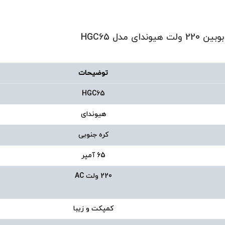
توضیحات
HGC65
هیوندای
کره جنوبی
65 آمپر
220 ولت AC
کمپکت و زیبا