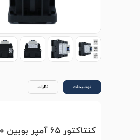
توضیحات
نظرات
کنتاکتور 65 آمپر بوبین 220 ولت هیوندای مدل HGC65