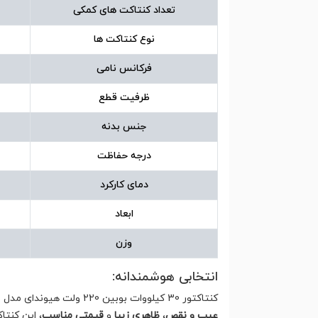
تعداد کنتاکت های کمکی
نوع کنتاکت ها
فرکانس نامی
ظرفیت قطع
جنس بدنه
درجه حفاظت
دمای کارکرد
ابعاد
وزن
انتخابی هوشمندانه:
کنتاکتور 30 کیلووات بوبین 220 ولت هیوندای مدل HGC65 با
عیب و نقص
،
ظاهری زیبا
و
قیمتی مناسب
، این کنتا