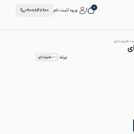
0
|
ورود/ثبت نام
09001848900
برند:
هیوندای