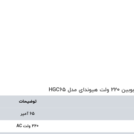
توضیحات
65 آمپر
220 ولت AC