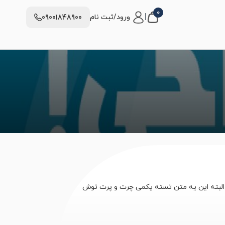
0
|
ورود/ثبت نام
09001848900
ن البته این یه متن تسته یکمی چرت و پرت توش