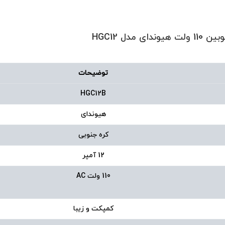
توضیحات
HGC12B
هیوندای
کره جنوبی
12 آمپر
110 ولت AC
کمپکت و زیبا