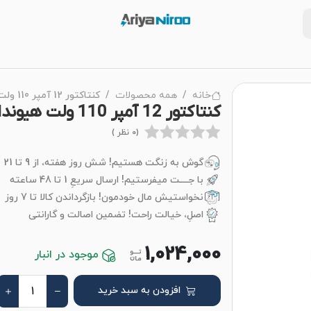
خانه
همه محصولات
کنتاکتور 12 آمپر 110 ولت هیوندای
کنتاکتور 12 آمپر 110 ولت هیوندای
(0 نظر )
گوش به زنگت هستیم! شش روز هفته، از 9 تا 21
با جــــت میفرستیم! ارسال سریعِ 1 تا 48 ساعته
نخواستیش مال خودمون! بازگرداندن کالا تا 7 روز
اصلِ، خیالت راحت! تضمین اصالت و گارانتی
1,024,000
موجود در انبار
افزودن به سبد خرید