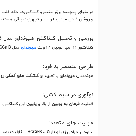
در دنیای پیچیده برق صنعتی، کنتاکتورها حکم قلب تپ
و روشن شدن موتورها و سایر تجهیزات برقی هستند. 
بررسی و تحلیل کنتاکتور هیوندای مدل HGC12B :
کنتاکتور 12 آمپر بوبین 110 ولت
هیوندای
مدل HGC12B، با ظاهری شیک و باریک، در دسته ی محصولات باکیفیت و پرفروش این برند کره ای قرار می‌گیرد.
طراحی منحصر به فرد:
مهندسان هیوندای با تعبیه ی
کنتاکت های کمکی روی
نوآوری در سیم کشی:
قابلیت
فرمان به بوبین از بالا و پایین
این کنتاکتور،
قابلیت های متعدد:
علاوه بر
طراحی زیبا و باریک
، HGC12B از
قابلیت نصب 