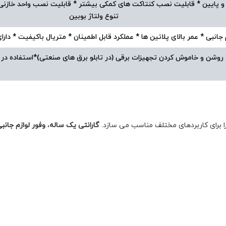
الا و پایین * قابلیت نصب کنتاکت های کمکی بیشتر * قابلیت نصب واحد خازن
تنوع ولتاژ بوبین
م جانبی * عمر بالای پلاتین ها * عملکرد قابل اطمینان * متریال باکیفیت * د
* روشن و خاموش کردن تجهیزات برقی (در تابلو برق های صنعتی)*استفاده در مد
ا برای کاربردهای مختلف مناسب می سازد.
گارانتی یک ساله
،
وفور لوازم جانبی 