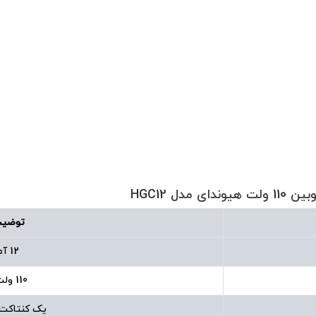
توضیح
12 آمپر
110 ولت AC
یک کنتاکت باز