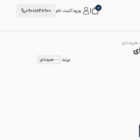
0
|
ورود/ثبت نام
09001848900
برند:
هیوندای