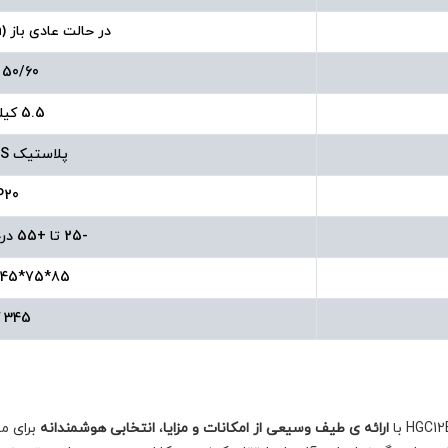
در حالت عادی باز (Normally Open)
50/60 هرتز
5.5 کیلو وات
پلاستیک ABS مقاوم
P20
-25 تا +55 درجه سانتیگراد
85*75*45 میلی متر
345 گرم
ارائه ی طیف وسیعی از امکانات و مزایا
،
انتخابی هوشمندانه
برای مه