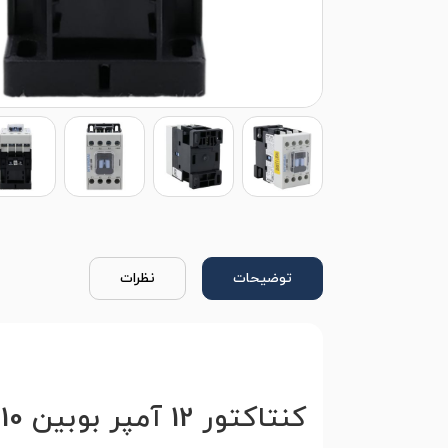
توضیحات
نظرات
کنتاکتور 12 آمپر بوبین 110 ولت هیوندای مدل HGC12B