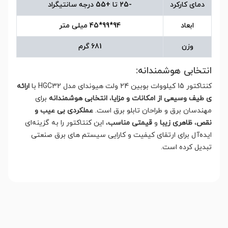
دمای کارکرد
-25 تا +55 درجه سانتیگراد
ابعاد
94*99*45 میلی متر
وزن
681 گرم
انتخابی هوشمندانه:
کنتاکتور 15 کیلووات بوبین 24 ولت هیوندای مدل HGC32 با
ارائه
ی طیف وسیعی از امکانات و مزایا
،
انتخابی هوشمندانه
برای
مهندسان برق و طراحان تابلو برق است.
عملکردی بی عیب و
نقص
،
ظاهری زیبا
و
قیمتی مناسب
، این کنتاکتور را به گزینه‌ای
ایده‌آل برای ارتقای کیفیت و کارایی سیستم های برق صنعتی
تبدیل کرده است.