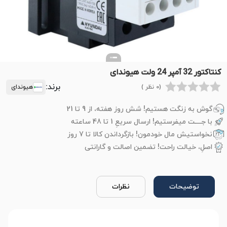
کنتاکتور 32 آمپر 24 ولت هیوندای
برند:
(0 نظر )
هیوندای
گوش به زنگت هستیم! شش روز هفته، از 9 تا 21
با جــــت میفرستیم! ارسال سریعِ 1 تا 48 ساعته
نخواستیش مال خودمون! بازگرداندن کالا تا 7 روز
اصلِ، خیالت راحت! تضمین اصالت و گارانتی
توضیحات
نظرات