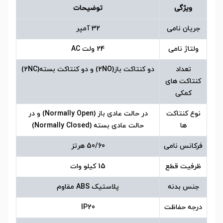
ویژگی
توضیحات
جریان نامی
32 آمپر
ولتاژ نامی
24 ولت AC
تعداد
دو کنتاکت باز(2NO) و دو کنتاکت بسته(2NC)
کنتاکت های
کمکی
نوع کنتاکت
در حالت عادی باز (Normally Open) و در
ها
حالت عادی بسته (Normally Closed)
فرکانس نامی
50/60 هرتز
ظرفیت قطع
15 کیلو وات
جنس بدنه
پلاستیک ABS مقاوم
درجه حفاظت
IP20