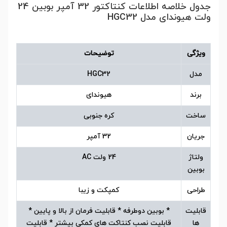
جدول خلاصه اطلاعات کنتاکتور 32 آمپر بوبین 24
ولت هیوندای مدل HGC32
ویژگی
توضیحات
مدل
HGC32
برند
هیوندای
ساخت
کره جنوبی
جریان
32 آمپر
ولتاژ
24 ولت AC
بوبین
طراحی
کمپکت و زیبا
قابلیت
* بوبین دوطرفه * قابلیت فرمان از بالا و پایین *
ها
قابلیت نصب کنتاکت های کمکی بیشتر * قابلیت