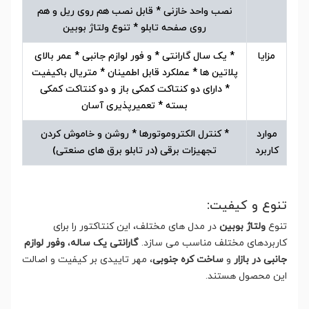
نصب واحد خازنی * قابل نصب هم روی ریل و هم
روی صفحه تابلو * تنوع ولتاژ بوبین
مزایا
* یک سال گارانتی * و فور لوازم جانبی * عمر بالای
پلاتین ها * عملکرد قابل اطمینان * متریال باکیفیت
* دارای دو کنتاکت کمکی باز و دو کنتاکت کمکی
بسته * تعمیرپذیری آسان
موارد
* کنترل الکتروموتورها * روشن و خاموش کردن
کاربرد
تجهیزات برقی (در تابلو برق های صنعتی)
تنوع و کیفیت:
تنوع
ولتاژ بوبین
در مدل های مختلف، این کنتاکتور را برای
کاربردهای مختلف مناسب می سازد.
گارانتی یک ساله
،
وفور لوازم
جانبی در بازار
و
ساخت کره جنوبی
، مهر تاییدی بر کیفیت و اصالت
این محصول هستند.