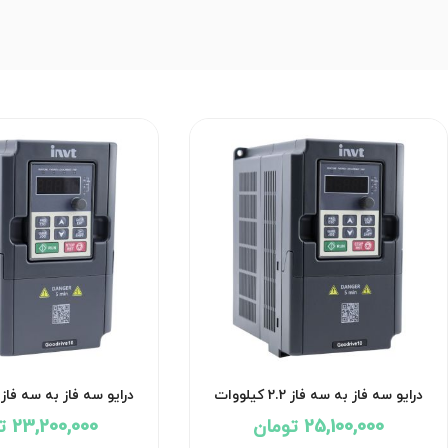
درایو سه فاز به سه فاز 2.2 کیلووات
اینوت مدل GD10
اینوت مدل GD10
25,100,000 تومان
23,200,000 تومان