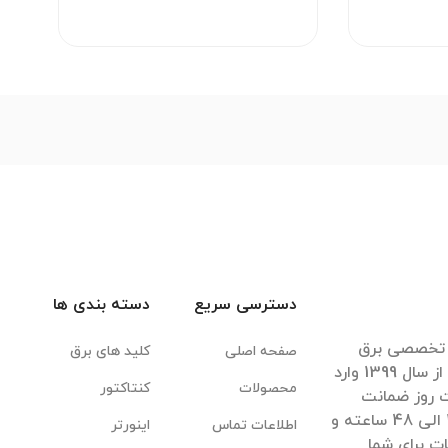
دسترسی سریع
دسته بندی ها
ی تخصصی برق
صفحه اصلی
کلید های برق
صنعتی کشور پس از بیش از 40 سال تجربه موفق از سال 1399 وارد
محصولات
کنتاکتور
ت روز ضمانت
بازگشت کالا، ضمانت اصل بودن آن، تحویل سریع 1 الی 48 ساعته و
اطلاعات تماس
اینورتر
ت برای شما