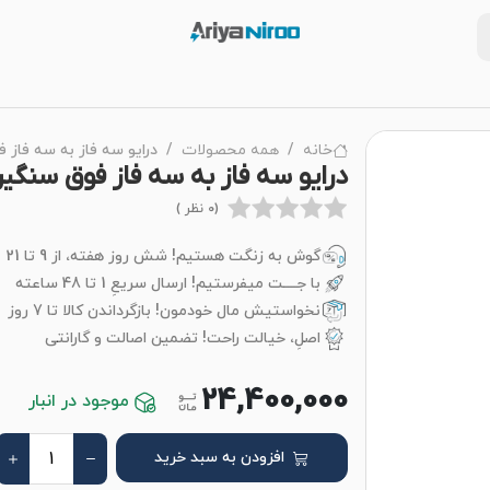
خانه
همه محصولات
درایو سه فاز به سه فاز فوق سنگین 2
درایو سه فاز به سه فاز فوق سنگین 2.2 کیلووات این
(0 نظر )
گوش به زنگت هستیم! شش روز هفته، از 9 تا 21
با جــــت میفرستیم! ارسال سریعِ 1 تا 48 ساعته
نخواستیش مال خودمون! بازگرداندن کالا تا 7 روز
اصلِ، خیالت راحت! تضمین اصالت و گارانتی
24,400,000
موجود در انبار
افزودن به سبد خرید