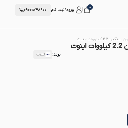
0
|
ورود/ثبت نام
09001848900
2. کیلووات اینوت
وت
برند:
اینوت