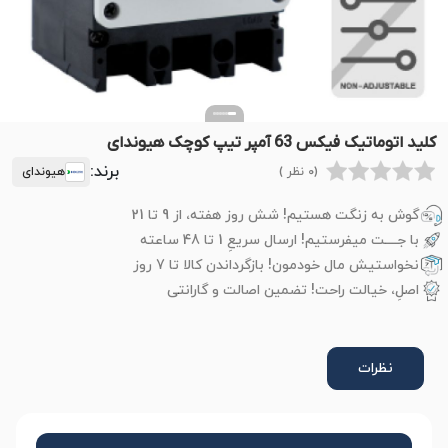
کلید اتوماتیک فیکس 63 آمپر تیپ کوچک هیوندای
برند:
(0 نظر )
هیوندای
گوش به زنگت هستیم! شش روز هفته، از 9 تا 21
با جــــت میفرستیم! ارسال سریعِ 1 تا 48 ساعته
نخواستیش مال خودمون! بازگرداندن کالا تا 7 روز
اصلِ، خیالت راحت! تضمین اصالت و گارانتی
نظرات