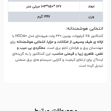
ابعاد
127 *150*103 میلی متر
وزن
1996 گرم
انتخابی هوشمندانه:
کنتاکتور 75 کیلووات بوبین 220 ولت هیوندای مدل HGC150 با
ارائه ی طیف وسیعی از امکانات و مزایا
،
انتخابی هوشمندانه
برای
مهندسان برق و طراحان تابلو برق است.
عملکردی بی عیب و
نقص
،
ظاهری زیبا
و
قیمتی مناسب
، این کنتاکتور را به گزینه‌ای
ایده‌آل برای ارتقای کیفیت و کارایی سیستم های برق صنعتی
تبدیل کرده است.