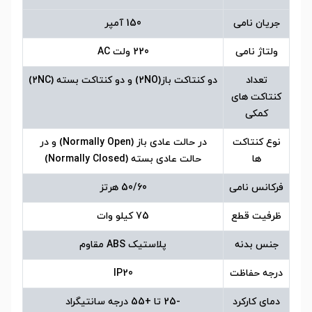
جریان نامی
150 آمپر
ولتاژ نامی
220 ولت AC
تعداد
دو کنتاکت باز(2NO) و دو کنتاکت بسته (2NC)
کنتاکت های
کمکی
نوع کنتاکت
در حالت عادی باز (Normally Open) و در
ها
حالت عادی بسته (Normally Closed)
فرکانس نامی
50/60 هرتز
ظرفیت قطع
75 کیلو وات
جنس بدنه
پلاستیک ABS مقاوم
درجه حفاظت
IP20
دمای کارکرد
-25 تا +55 درجه سانتیگراد