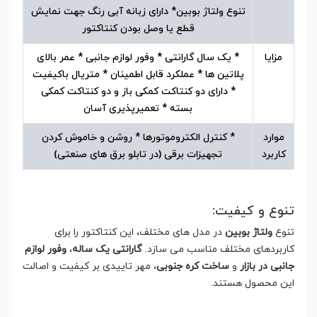
تنوع ولتاژ بوبین* دارای زبانه آبی رنگ جهت نمایش
قطع یا وصل بودن کنتاکتور
مزایا
* یک سال گارانتی * وفور لوازم جانبی * عمر بالای
پلاتین ها * عملکرد قابل اطمینان * متریال باکیفیت
* دارای دو کنتاکت کمکی باز و دو کنتاکت کمکی
بسته * تعمیرپذیری آسان
موارد
* کنترل الکتروموتورها * روشن و خاموش کردن
کاربرد
تجهیزات برقی (در تابلو برق های صنعتی)
تنوع و کیفیت:
تنوع
ولتاژ بوبین
در مدل های مختلف، این کنتاکتور را برای
کاربردهای مختلف مناسب می سازد.
گارانتی یک ساله
،
وفور لوازم
جانبی در بازار
و
ساخت کره جنوبی
، مهر تاییدی بر کیفیت و اصالت
این محصول هستند.