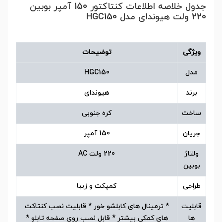
جدول خلاصه اطلاعات کنتاکتور 150 آمپر بوبین
220 ولت هیوندای مدل HGC150
ویژگی
توضیحات
مدل
HGC150
برند
هیوندای
ساخت
کره جنوبی
جریان
150 آمپر
ولتاژ
220 ولت AC
بوبین
طراحی
کمپکت و زیبا
قابلیت
* ترمینال های کابلشو خور * قابلیت نصب کنتاکت
ها
های کمکی بیشتر * قابل نصب روی صفحه تابلو *