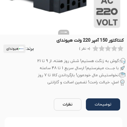
کنتاکتور 150 آمپر 220 ولت هیوندای
برند:
(0 نظر )
هیوندای
گوش به زنگت هستیم! شش روز هفته، از 9 تا 21
با جــــت میفرستیم! ارسال سریعِ 1 تا 48 ساعته
نخواستیش مال خودمون! بازگرداندن کالا تا 7 روز
اصلِ، خیالت راحت! تضمین اصالت و گارانتی
توضیحات
نظرات