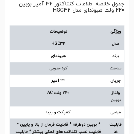
جدول خلاصه اطلاعات کنتاکتور 32 آمپر بوبین
220 ولت هیوندای مدل HGC32
ویژگی
توضیحات
مدل
HGC32
برند
هیوندای
ساخت
کره جنوبی
جریان
32 آمپر
ولتاژ
220 ولت AC
بوبین
طراحی
کمپکت و زیبا
قابلیت
* بوبین دوطرفه * قابلیت فرمان از بالا و پایین *
ها
قابلیت نصب کنتاکت های کمکی بیشتر * قابلیت