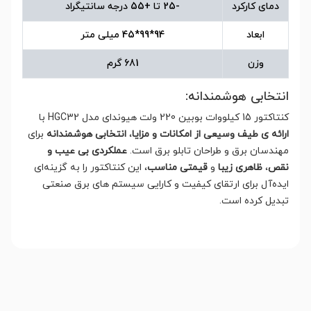
دمای کارکرد
-25 تا +55 درجه سانتیگراد
ابعاد
94*99*45 میلی متر
وزن
681 گرم
انتخابی هوشمندانه:
کنتاکتور 15 کیلووات بوبین 220 ولت هیوندای مدل HGC32 با
ارائه ی طیف وسیعی از امکانات و مزایا
،
انتخابی هوشمندانه
برای
مهندسان برق و طراحان تابلو برق است.
عملکردی بی عیب و
نقص
،
ظاهری زیبا
و
قیمتی مناسب
، این کنتاکتور را به گزینه‌ای
ایده‌آل برای ارتقای کیفیت و کارایی سیستم های برق صنعتی
تبدیل کرده است.