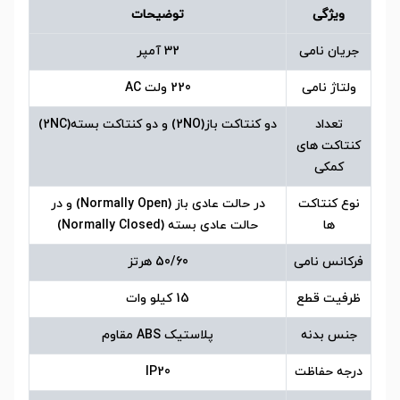
ویژگی
توضیحات
جریان نامی
32 آمپر
ولتاژ نامی
220 ولت AC
تعداد
دو کنتاکت باز(2NO) و دو کنتاکت بسته(2NC)
کنتاکت های
کمکی
نوع کنتاکت
در حالت عادی باز (Normally Open) و در
ها
حالت عادی بسته (Normally Closed)
فرکانس نامی
50/60 هرتز
ظرفیت قطع
15 کیلو وات
جنس بدنه
پلاستیک ABS مقاوم
درجه حفاظت
IP20