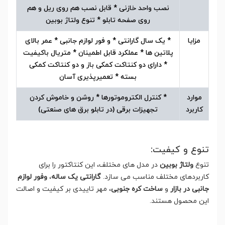
نصب واحد خازنی * قابل نصب هم روی ریل و هم
روی صفحه تابلو * تنوع ولتاژ بوبین
مزایا
* یک سال گارانتی * و فور لوازم جانبی * عمر بالای
پلاتین ها * عملکرد قابل اطمینان * متریال باکیفیت
* دارای دو کنتاکت کمکی باز و دو کنتاکت کمکی
بسته * تعمیرپذیری آسان
موارد
* کنترل الکتروموتورها * روشن و خاموش کردن
کاربرد
تجهیزات برقی (در تابلو برق های صنعتی)
تنوع و کیفیت:
تنوع
ولتاژ بوبین
در مدل های مختلف، این کنتاکتور را برای
کاربردهای مختلف مناسب می سازد.
گارانتی یک ساله
،
وفور لوازم
جانبی در بازار
و
ساخت کره جنوبی
، مهر تاییدی بر کیفیت و اصالت
این محصول هستند.