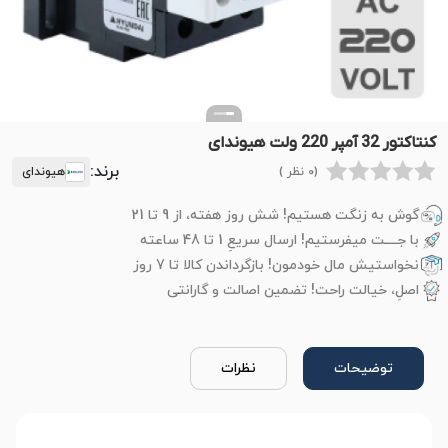
کنتاکتور 32 آمپر 220 ولت هیوندای
برند:
(0 نظر )
هیوندای
گوش به زنگت هستیم! شش روز هفته، از 9 تا 21
با جــــت میفرستیم! ارسال سریعِ 1 تا 48 ساعته
نخواستیش مال خودمون! بازگرداندن کالا تا 7 روز
اصلِ، خیالت راحت! تضمین اصالت و گارانتی
توضیحات
نظرات